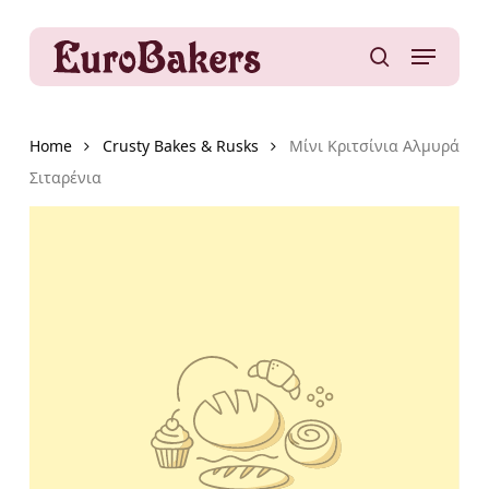
Skip
to
Menu
main
search
content
Home
Crusty Bakes & Rusks
Μίνι Κριτσίνια Αλμυρά
Σιταρένια