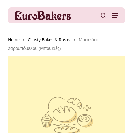
Skip
to
Menu
main
search
content
Home
Crusty Bakes & Rusks
Μπισκότα
Χαρουπόμελου (Μπουκιές)