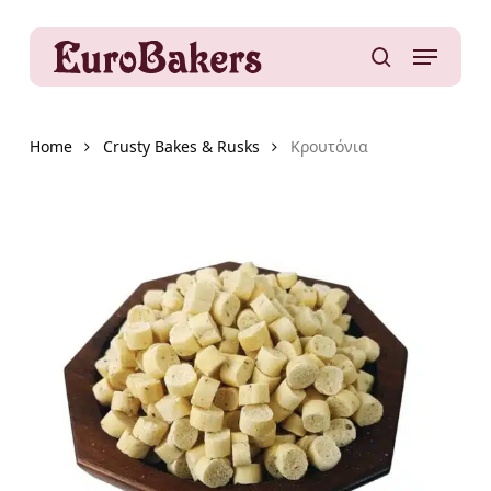
Skip
to
Menu
main
search
content
Home
Crusty Bakes & Rusks
Κρουτόνια