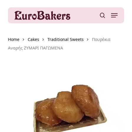
Skip
to
Menu
main
search
content
Home
Cakes
Traditional Sweets
Πουρέκια
Αναρής ΖΥΜΑΡΙ ΠΑΓΩΜΕΝΑ