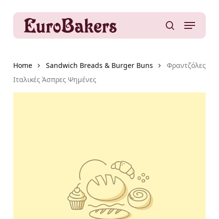
Skip
to
Menu
main
search
content
Home
Sandwich Breads & Burger Buns
Φραντζόλες
Ιταλικές Άσπρες Ψημένες