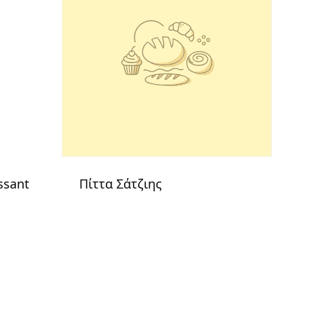
ssant
Πίττα Σάτζιης