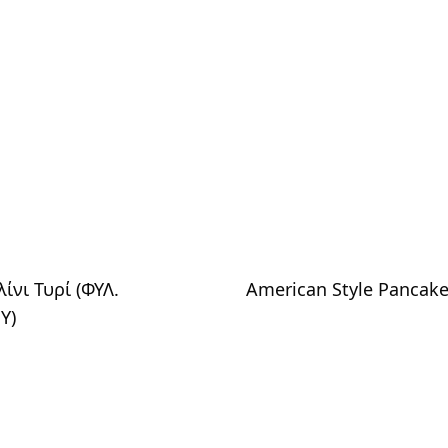
ίνι Τυρί (ΦΥΛ.
American Style Pancak
Υ)