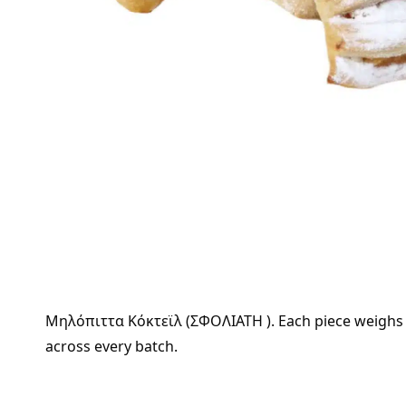
Μηλόπιττα Κόκτεϊλ (ΣΦΟΛΙΑΤΗ ). Each piece weighs 40
across every batch.