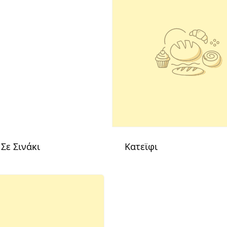
 Σε Σινάκι
Κατεϊφι