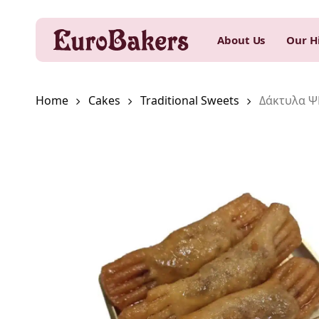
Skip
to
About Us
Our H
main
content
Home
Cakes
Traditional Sweets
Δάκτυλα 
Hit enter to search or ESC to close