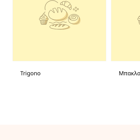
Trigono
Μπακλα