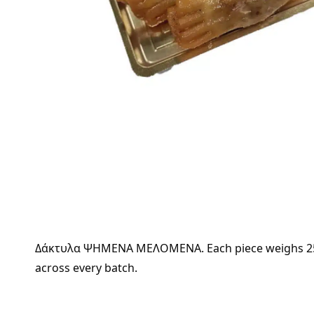
Δάκτυλα ΨΗΜΕΝΑ ΜΕΛΟΜΕΝΑ. Each piece weighs 25 g. D
across every batch.