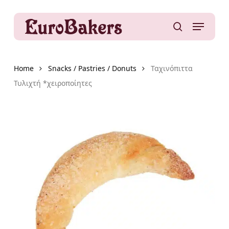
Skip
to
Menu
main
search
content
Home
Snacks / Pastries / Donuts
Ταχινόπιττα
Τυλιχτή *χειροποίητες